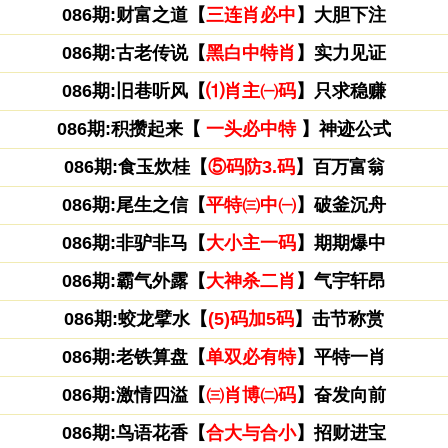
086期:财富之道【
三连肖必中
】大胆下注
086期:古老传说【
黑白中特肖
】实力见证
086期:旧巷听风【
⑴肖主㈠码
】只求稳赚
086期:积攒起来【
一头必中特
】神迹公式
086期:食玉炊桂【
⑤码防3.码
】百万富翁
086期:尾生之信【
平特㈢中㈠
】破釜沉舟
086期:非驴非马【
大小主一码
】期期爆中
086期:霸气外露【
大神杀二肖
】气宇轩昂
086期:蛟龙擘水【
(5)码加5码
】击节称赏
086期:老铁算盘【
单双必有特
】平特一肖
086期:激情四溢【
㈢肖博㈡码
】奋发向前
086期:鸟语花香【
合大与合小
】招财进宝