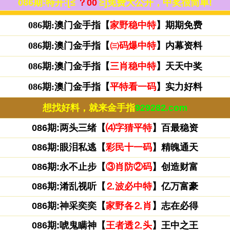
086期:特开:[≤
？00
≥]免费大公开，中奖很简单!
086期:澳门金手指【
家野稳中特
】期期免费
086期:澳门金手指【
㈢码爆中特
】内幕资料
086期:澳门金手指【
三肖稳中特
】天天中奖
086期:澳门金手指【
平特看一码
】实力好料
想找好料，就来金手指
929282.com
086期:两头三绪【
⑷字猜平特
】百最稳资
086期:眼泪私逃【
彩民十一码
】精魄通天
086期:永不止步【
③肖防②码
】创造财富
086期:淆乱视听【
⒉波必中特
】亿万富豪
086期:神采奕奕【
家野各⒉肖
】志在必得
086期:唬鬼瞒神【
王者透⒉头
】王中之王