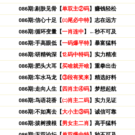
086期:剔肤见骨【
单双主②码
】赚钱轻松
086期:信心十足【
㈢尾必中特
】志在远方
086期:循环变量【
一肖连中
】←秒不可及
086期:手高眼低【
一码爆平特
】暴富猛料
086期:研精钩深【
⒓码中特码
】实力精准
086期:肥头大耳【
买啥就开啥
】重拳出击
086期:车水马龙【
③段有奖来
】精选好料
086期:走向人生【
四肖主④码
】梦想起航
086期:鸟语花香【
㈡肖主二码
】实力见证
086期:不如离去【
大小主③码
】诚信可靠
086期:拔树搜根【
男女主二肖
】高手猛料
086期:无双论坛【
单双爆中特
】秒不可及