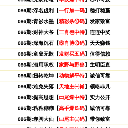
086期:浮名虚利【
一行加一码
】稳打稳赢
086期:青衫水墨【
精彩杀⑩码
】发家致富
086期:财神大爷【
三肖包中特
】连连中奖
086期:深海沉石【
⑤肖博⑩码
】天天赚钱
086期:童叟无欺【
发财买五码
】值得信赖
086期:滥用职权【
家野与野兽
】主明臣直
086期:扭转乾坤【
动物解平特
】诚信可靠
086期:难免失落【
天地主㈠肖
】领略非凡
086期:提高思想【
㈡尾爆中特
】实力公开
086期:粘粘糊糊【
高手爆⒔码
】诚信可靠
086期:赤脚大仙【
㈢尾主㈢码
】带你致富