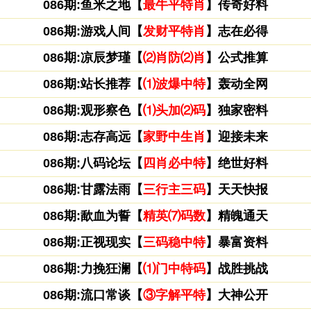
086期:鱼米之地【
最牛平特肖
】传奇好料
086期:游戏人间【
发财平特肖
】志在必得
086期:凉辰梦瑾【
⑵肖防⑵肖
】公式推算
086期:站长推荐【
⑴波爆中特
】轰动全网
086期:观形察色【
⑴头加⑵码
】独家密料
086期:志存高远【
家野中生肖
】迎接未来
086期:八码论坛【
四肖必中特
】绝世好料
086期:甘露法雨【
三行主三码
】天天快报
086期:歃血为誓【
精英⑺码数
】精魄通天
086期:正视现实【
三码稳中特
】暴富资料
086期:力挽狂澜【
⑴门中特码
】战胜挑战
086期:流口常谈【
③字解平特
】大神公开