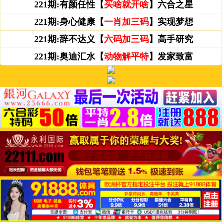
221期:
有颜任性【
买啥就开啥
】六合之星
221期:
身心健康【
一肖加三码
】实现梦想
221期:
辞不达义【
六码加三码
】高手研究
221期:
奥迪汇水【
动物解平特
】发家致富