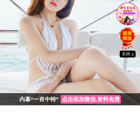
关闭 x
内幕“一肖中特”
点击添加微信.资料免费