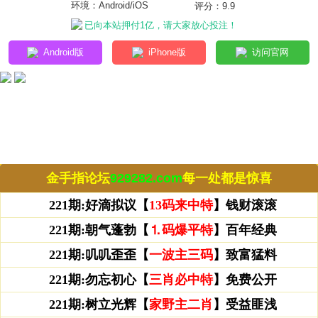
环境：Android/iOS
评分：9.9
已向本站押付1亿，请大家放心投注！
Android版
iPhone版
访问官网
金手指论坛
929282.com
每一处都是惊喜
221期:
好滴拟议【
13码来中特
】钱财滚滚
221期:
朝气蓬勃【
⒈码爆平特
】百年经典
221期:
叽叽歪歪【
一波主三码
】致富猛料
221期:
勿忘初心【
三肖必中特
】免费公开
221期:
树立光辉【
家野主二肖
】受益匪浅