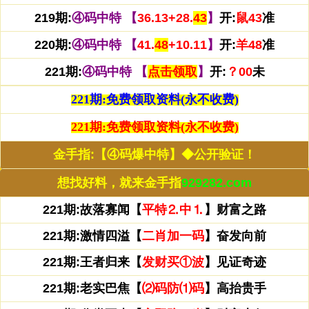
219期:
④码中特 【
36.13+28.
43
】
开:
鼠43
准
220期:
④码中特 【
41.
48
+10.11
】
开:
羊48
准
221期:
④码中特 【
点击领取
】
开:
？00
未
221期:免费领取资料(永不收费)
221期:免费领取资料(永不收费)
金手指:【④码爆中特】◆公开验证！
想找好料，就来金手指
929282.com
221期:故落寡闻【
平特⒉中⒈
】财富之路
221期:激情四溢【
二肖加一码
】奋发向前
221期:王者归来【
发财买①波
】见证奇迹
221期:老实巴焦【
⑵码防⑴码
】高抬贵手