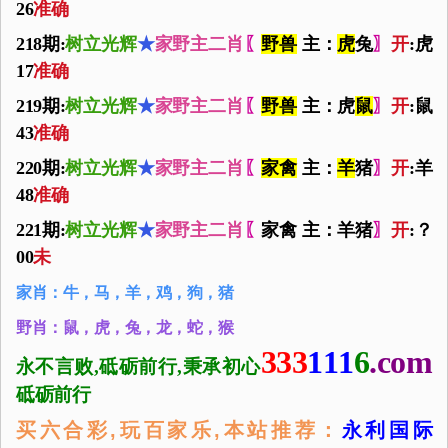
26
准确
218期:
树立光辉
★
家野主二肖
〖
野兽
主：
虎
兔
〗
开
:虎
17
准确
219期:
树立光辉
★
家野主二肖
〖
野兽
主：虎
鼠
〗
开
:鼠
43
准确
220期:
树立光辉
★
家野主二肖
〖
家禽
主：
羊
猪
〗
开
:羊
48
准确
221期:
树立光辉
★
家野主二肖
〖
家禽 主：羊猪
〗
开
:？
00
未
家肖：牛，马，羊，鸡，狗，猪
野肖：鼠，虎，兔，龙，蛇，猴
333
111
6
.com
永不言败,
砥砺前行,秉承初心
砥砺前行
买六合彩,玩百家乐,本站推荐：
永利国际