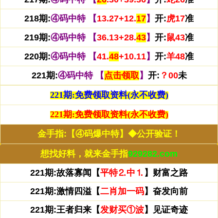
218期:
④码中特 【
13.27+12.
17
】
开:
虎17
准
219期:
④码中特 【
36.13+28.
43
】
开:
鼠43
准
220期:
④码中特 【
41.
48
+10.11
】
开:
羊48
准
221期:
④码中特 【
点击领取
】
开:
？00
未
221期:免费领取资料(永不收费)
221期:免费领取资料(永不收费)
金手指:【④码爆中特】◆公开验证！
想找好料，就来金手指
929282.com
221期:故落寡闻【
平特⒉中⒈
】财富之路
221期:激情四溢【
二肖加一码
】奋发向前
221期:王者归来【
发财买①波
】见证奇迹