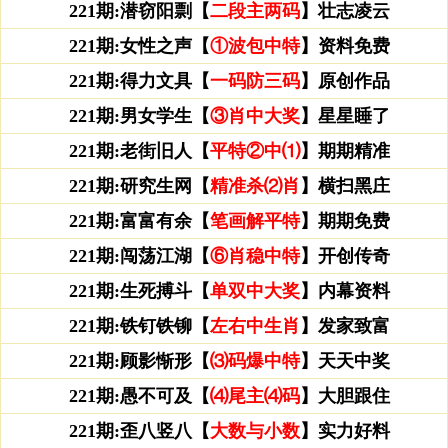
221期:
潜窃阳剽【
二段主两码
】壮志凌云
221期:
女性之声【
①波包中特
】资料免费
221期:
得力文具【
一码防三码
】原创作品
221期:
男女学生【
③肖中大奖
】星星睡了
221期:
老街旧人【
平特②中⑴
】期期精准
221期:
研究生网【
精准杀⑵肖
】横扫黑庄
221期:
富富有余【
笔画解平特
】期期免费
221期:
闯荡江湖【
⑥肖稳中特
】开创传奇
221期:
生死搏斗【
单双中大奖
】内幕资料
221期:
铁钉铁铆【
左右中生肖
】发家致富
221期:
顾影惭形【
⑶码爆中特
】天天中奖
221期:
愚不可及【
⑷尾主⑷码
】大胆跟住
221期:
歪八竖八【
大数与小数
】实力好料