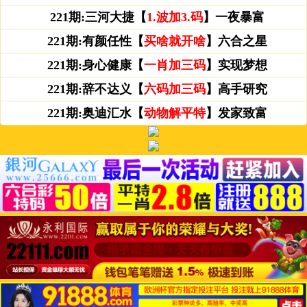
221期:
三河大捷【
1.波加3.码
】一夜暴富
221期:
有颜任性【
买啥就开啥
】六合之星
221期:
身心健康【
一肖加三码
】实现梦想
221期:
辞不达义【
六码加三码
】高手研究
221期:
奥迪汇水【
动物解平特
】发家致富