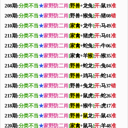
208期:
分类不当
★
家野防二肖
[
野兽
+龙兔
]
开
:鼠19
准
209期:
分类不当
★
家野防二肖
[
野兽+猴兔
]
开
:猪08
错
210期:
分类不当
★
家野防二肖
[
家禽
+龙牛
]
开
:马49
准
211期:
分类不当
★
家野防二肖
[
家禽
+猪虎
]
开
:马01
准
212期:
分类不当
★
家野防二肖
[
家禽
+蛇兔
]
开
:牛06
准
213期:
分类不当
★
家野防二肖
[
家禽+羊
猴
]
开
:猴35
准
214期:
分类不当
★
家野防二肖
[
野兽
+蛇龙
]
开
:兔04
准
215期:
分类不当
★
家野防二肖
[
野兽
+鸡马
]
开
:蛇14
准
216期:
分类不当
★
家野防二肖
[
野兽+兔龙
]
开
:马37
错
217期:
分类不当
★
家野防二肖
[
野兽
+鼠虎
]
开
:蛇26
准
218期:
分类不当
★
家野防二肖
[
野兽
+猴牛
]
开
:虎17
准
219期:
分类不当
★
家野防二肖
[
野兽
+
鼠
龙
]
开
:鼠43
准
220期:
分类不当
★
家野防二肖
[
家禽
+鼠马
]
开
:羊48
准