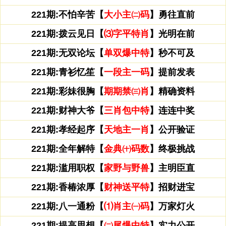
221期:不怕辛苦【
大小主㈡码
】勇往直前
221期:拨云见日【
⑶字平特肖
】光明在前
221期:无双论坛【
单双爆中特
】秒不可及
221期:青衫忆笙【
一段主一码
】提前发表
221期:彩妹很胸【
期期禁㈢肖
】精确资料
221期:财神大爷【
三肖包中特
】连连中奖
221期:孝经起序【
天地主一肖
】公开验证
221期:全年解特【
金典㈩码数
】终极挑战
221期:滥用职权【
家野与野兽
】主明臣直
221期:香椿浓厚【
财神送平特
】招财进宝
221期:八一通粉【
⑴肖主㈠码
】万家灯火
221期:提高思想【
㈡尾爆中特
】实力公开