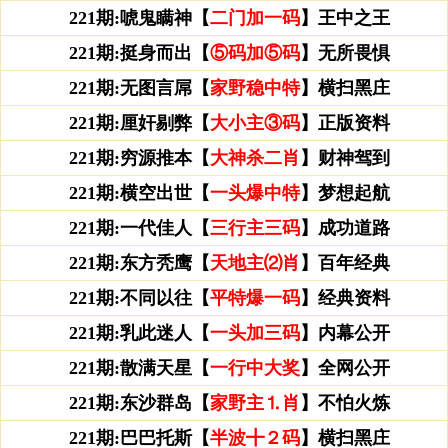
221期:
唬鬼瞒神【
二门加一码
】王中之王
221期:
挺身而出【
⑤码加⑤码
】无所畏惧
221期:
无图言屌【
家野稳中特
】横扫黑庄
221期:
厘奸剔弊【
大小主③码
】正版资料
221期:
穷源推本【
大神杀二肖
】财神驾到
221期:
横空出世【
一头爆中特
】梦想起航
221期:
一代佳人【
三行主三码
】成功道路
221期:
东方秃鹰【
天地主⑵肖
】百年经典
221期:
不同以往【
平特爆一码
】经典资料
221期:
乳此迷人【
一头加三码
】内幕公开
221期:
散满天星【
一行中大奖
】全网公开
221期:
东沙群岛【
家野主⒈肖
】不怕火炼
221期:
巴巴托斯【
半波╋２码
】横扫黑庄