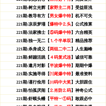
221期:
树立光辉【
家野主二肖
】受益匪浅
221期:
教导有方【
男女爆中特
】机不可失
221期:
凉辰梦瑾【
爆特中⒉头
】公式推算
221期:
法家拂士【
⑤码爆中特
】六合精英
221期:
独一无二【
⒈个半单双
】精品推荐
221期:
杀身成义【
两组二中二
】人生巅峰
221期:
鲜蹦活跳【
４码复式连
】诚信可靠
221期:
邀月对影【
半波爆中特
】期期中爆
221期:
实施寻得【
⑴尾爆中特
】最准资料
221期:
谨行俭用【
㈢码中大奖
】大胆跟住
221期:
怕孤厌闹【
⒉肖防⒉码
】神奇公式
221期:
虾蟆头幡【
平特︶①码
】敢跟必中