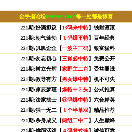
金手指论坛
929282.com
每一处都是惊喜
221期:
好滴拟议【
13码来中特
】钱财滚滚
221期:
朝气蓬勃【
⒈码爆平特
】百年经典
221期:
叽叽歪歪【
一波主三码
】致富猛料
221期:
勿忘初心【
三肖必中特
】免费公开
221期:
树立光辉【
家野主二肖
】受益匪浅
221期:
教导有方【
男女爆中特
】机不可失
221期:
凉辰梦瑾【
爆特中⒉头
】公式推算
221期:
法家拂士【
⑤码爆中特
】六合精英
221期:
独一无二【
⒈个半单双
】精品推荐
221期:
杀身成义【
两组二中二
】人生巅峰
221期:
鲜蹦活跳【
４码复式连
】诚信可靠