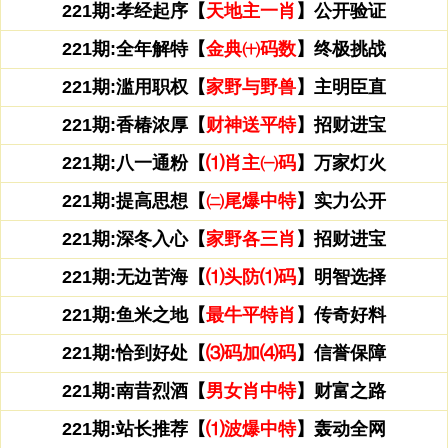
221期:孝经起序【
天地主一肖
】公开验证
221期:全年解特【
金典㈩码数
】终极挑战
221期:滥用职权【
家野与野兽
】主明臣直
221期:香椿浓厚【
财神送平特
】招财进宝
221期:八一通粉【
⑴肖主㈠码
】万家灯火
221期:提高思想【
㈡尾爆中特
】实力公开
221期:深冬入心【
家野各三肖
】招财进宝
221期:无边苦海【
⑴头防⑴码
】明智选择
221期:鱼米之地【
最牛平特肖
】传奇好料
221期:恰到好处【
⑶码加⑷码
】信誉保障
221期:南昔烈酒【
男女肖中特
】财富之路
221期:站长推荐【
⑴波爆中特
】轰动全网