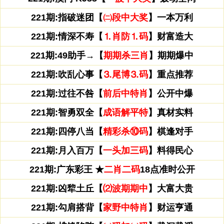
221期:指破迷团【
㈡段中大奖
】一本万利
221期:情深不寿【
⒈肖防⒈码
】财富造大
221期:49助手→【
期期杀三肖
】期期爆中
221期:吹乱心事【
⒊尾博⒊码
】重点推荐
221期:过往不咎【
前后中特肖
】公开中爆
221期:智勇双全【
成语解平特
】真材实料
221期:四停八当【
精彩杀⑩码
】棋逢对手
221期:月入百万【
一头加三码
】料得民心
221期:广东彩王 ★
二肖二码
18点准时公开
221期:凶犂土丘【
⑵波期期中
】大富大贵
221期:勾肩搭背【
家野中特肖
】财运亨通