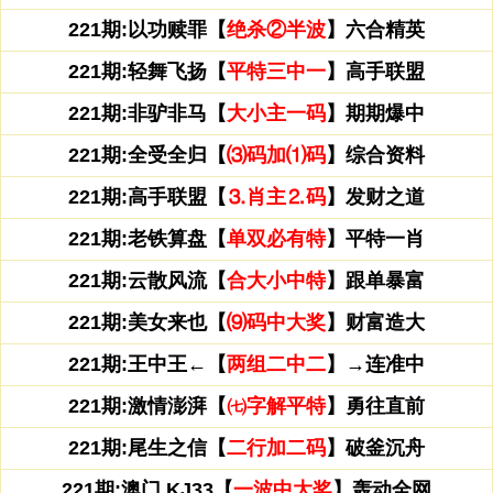
221期:以功赎罪【
绝杀②半波
】六合精英
221期:轻舞飞扬【
平特三中一
】高手联盟
221期:非驴非马【
大小主一码
】期期爆中
221期:全受全归【
⑶码加⑴码
】综合资料
221期:高手联盟【
⒊肖主⒉码
】发财之道
221期:老铁算盘【
单双必有特
】平特一肖
221期:云散风流【
合大小中特
】跟单暴富
221期:美女来也【
⑼码中大奖
】财富造大
221期:王中王←【
两组二中二
】→连准中
221期:激情澎湃【
㈦字解平特
】勇往直前
221期:尾生之信【
二行加二码
】破釜沉舟
221期:澳门 KJ33【
一波中大奖
】轰动全网