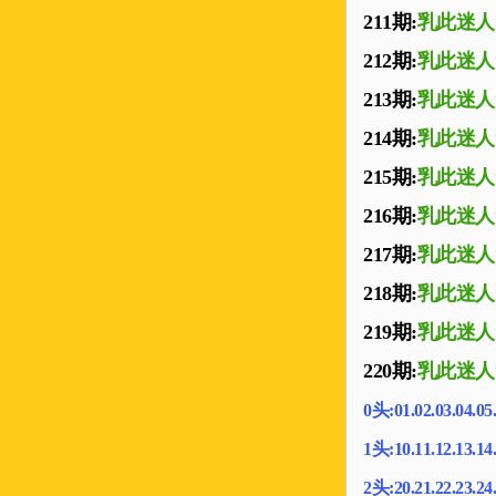
211期:
乳此迷人
212期:
乳此迷人
213期:
乳此迷人
214期:
乳此迷人
215期:
乳此迷人
216期:
乳此迷人
217期:
乳此迷人
218期:
乳此迷人
219期:
乳此迷人
220期:
乳此迷人
0头:01.02.03.04.05.
1头:10.11.12.13.14.
2头:20.21.22.23.24.