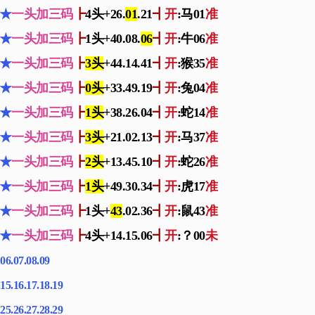
★
一头加三码
┣
4头+26.
01
.21
┫
开
:马01
准
★
一头加三码
┣
1头+40.08.
06
┫
开
:牛06
准
★
一头加三码
┣
3头
+44.14.41
┫
开
:猴35
准
★
一头加三码
┣
0头
+33.49.19
┫
开
:兔04
准
★
一头加三码
┣
1头
+38.26.04
┫
开
:蛇14
准
★
一头加三码
┣
3头
+21.02.13
┫
开
:马37
准
★
一头加三码
┣
2头
+13.45.10
┫
开
:蛇26
准
★
一头加三码
┣
1头
+49.30.34
┫
开
:虎17
准
★
一头加三码
┣
1头+
43
.02.36
┫
开
:鼠43
准
★
一头加三码
┣
4头+14.15.06
┫
开
:？00
未
06.07.08.09
15.16.17.18.19
25.26.27.28.29