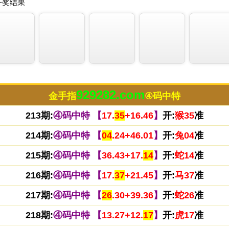
929282.com
金手指
④码中特
213期:
④码中特 【
17.
35
+16.46
】
开:
猴35
准
214期:
④码中特 【
04
.24+46.01
】
开:
兔04
准
215期:
④码中特 【
36.43+17.
14
】
开:
蛇14
准
216期:
④码中特 【
17.
37
+21.45
】
开:
马37
准
217期:
④码中特 【
26
.30+39.36
】
开:
蛇26
准
218期:
④码中特 【
13.27+12.
17
】
开:
虎17
准