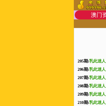
澳门
205期:
乳此迷人
206期:
乳此迷人
207期:
乳此迷人
208期:
乳此迷人
209期:
乳此迷人
210期:
乳此迷人