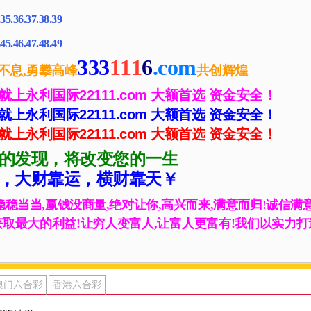
35.36.37.38.39
45.46.47.48.49
333
111
6
.com
不息,勇攀高峰
共创辉煌
上永利国际22111.com 大额首选 资金安全！
上永利国际22111.com 大额首选 资金安全！
上永利国际22111.com 大额首选 资金安全！
的发现，将改变您的一生
，大财靠运，横财靠天￥
稳稳当当,赢钱没商量,绝对让你,高兴而来,满意而归!诚信满意
取最大的利益!让穷人变富人,让富人更富有!我们以实力