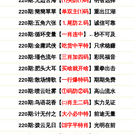
220期:无边苦海【
⑴头防⑴码
】明智选择
220期:簡簡單單【
单双主⑴码
】重出江湖
220期:五角六张【
⒈尾防⒉码
】诚信可靠
220期:循环变量【
一肖连中
】←秒不可及
220期:金庸武侠【
吃货中平特
】只求稳赚
220期:瑾色流年【
三肖加四码
】彩民福音
220期:肥头大耳【
买啥就开啥
】重拳出击
220期:散场情歌【
一行爆特码
】期期免费
220期:喷云吐雾【
①码防②码
】高山流水
220期:鸟语花香【
㈡肖主二码
】实力见证
220期:计无付之【
大小必中特
】前途无量
220期:拨云见日【
⑶字平特肖
】光明在前