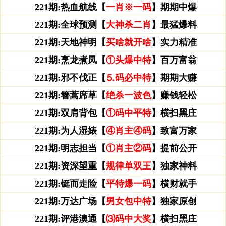
221期:
热血航线【
一肖※一码
】期期中爆
221期:
全球预测【
大神杀二肖
】最猛爆料
221期:
天地神明【
买啥就开啥
】实力精准
221期:
烹龙煮凤【
①头爆中特
】百万富翁
221期:
邪不伐正【
⒌码必中特
】期期大赚
221期:
簪蒿席草【
绝杀一波色
】赚钱轻松
221期:
双肩背包【
①码中平特
】横扫黑庄
221期:
为人湿婊【
④肖主④码
】致富万家
221期:
明志担当【
①肖主②码
】提前公开
221期:
资深望重【
规律单双王
】独家神料
221期:
铤而走险【
平特爆一码
】横财就手
221期:
万达广场【
男女包中特
】独家原创
221期:
评港澳通【
⑶码中大奖
】横扫黑庄