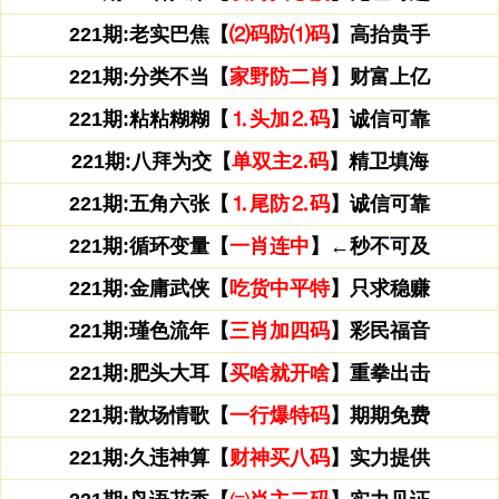
221期:老实巴焦【
⑵码防⑴码
】高抬贵手
221期:分类不当【
家野防二肖
】财富上亿
221期:粘粘糊糊【
⒈头加⒉码
】诚信可靠
221期:八拜为交【
单双主2.码
】精卫填海
221期:五角六张【
⒈尾防⒉码
】诚信可靠
221期:循环变量【
一肖连中
】←秒不可及
221期:金庸武侠【
吃货中平特
】只求稳赚
221期:瑾色流年【
三肖加四码
】彩民福音
221期:肥头大耳【
买啥就开啥
】重拳出击
221期:散场情歌【
一行爆特码
】期期免费
221期:久违神算【
财神买八码
】实力提供