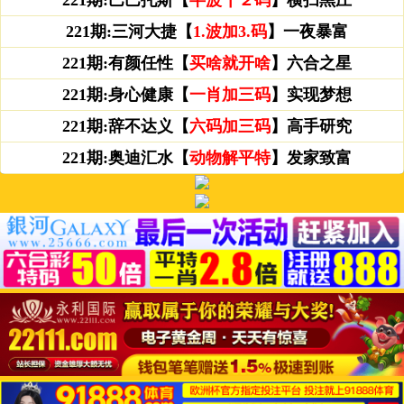
221期:
三河大捷【
1.波加3.码
】一夜暴富
221期:
有颜任性【
买啥就开啥
】六合之星
221期:
身心健康【
一肖加三码
】实现梦想
221期:
辞不达义【
六码加三码
】高手研究
221期:
奥迪汇水【
动物解平特
】发家致富