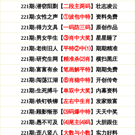
221期:
潜窃阳剽【
二段主两码
】壮志凌云
221期:
女性之声【
①波包中特
】资料免费
221期:
得力文具【
一码防三码
】原创作品
221期:
男女学生【
③肖中大奖
】星星睡了
221期:
老街旧人【
平特②中⑴
】期期精准
221期:
研究生网【
精准杀⑵肖
】横扫黑庄
221期:
富富有余【
笔画解平特
】期期免费
221期:
闯荡江湖【
⑥肖稳中特
】开创传奇
221期:
生死搏斗【
单双中大奖
】内幕资料
221期:
铁钉铁铆【
左右中生肖
】发家致富
221期:
顾影惭形【
⑶码爆中特
】天天中奖
221期:
愚不可及【
⑷尾主⑷码
】大胆跟住
221期:
歪八竖八【
大数与小数
】实力好料