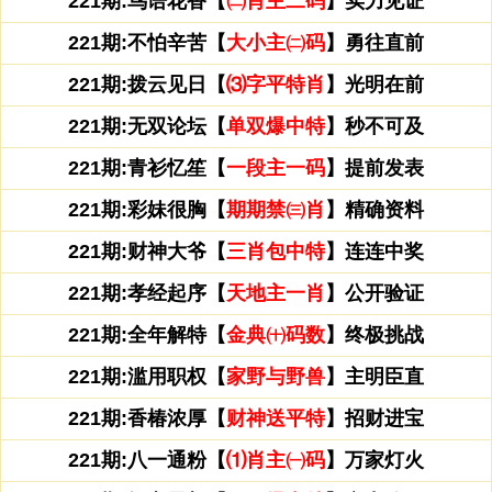
221期:鸟语花香【
㈡肖主二码
】实力见证
221期:不怕辛苦【
大小主㈡码
】勇往直前
221期:拨云见日【
⑶字平特肖
】光明在前
221期:无双论坛【
单双爆中特
】秒不可及
221期:青衫忆笙【
一段主一码
】提前发表
221期:彩妹很胸【
期期禁㈢肖
】精确资料
221期:财神大爷【
三肖包中特
】连连中奖
221期:孝经起序【
天地主一肖
】公开验证
221期:全年解特【
金典㈩码数
】终极挑战
221期:滥用职权【
家野与野兽
】主明臣直
221期:香椿浓厚【
财神送平特
】招财进宝
221期:八一通粉【
⑴肖主㈠码
】万家灯火