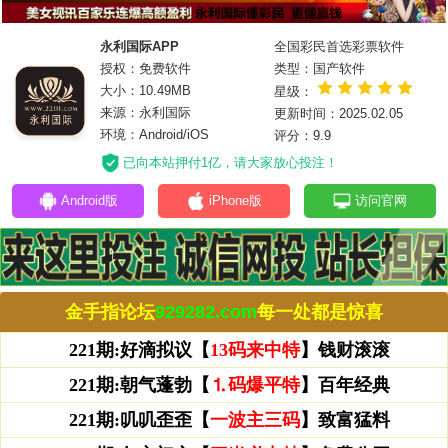
永利国际APP
全国彩民首选彩票软件
授权：免费软件
类型：国产软件
大小：10.49MB
星级：
来源：永利国际
更新时间：2025.02.05
环境：Android/iOS
评分：9.9
已向本站押付1亿，请大家放心投注！
Android版
iPhone版
访问官网
金手指论坛
929282.com
每一处都是惊喜
221期:
好滴拟议【
13码来中特
】钱财滚滚
221期:
朝气蓬勃【
⒈码爆平特
】百年经典
221期:
叽叽歪歪【
一波主三码
】致富猛料