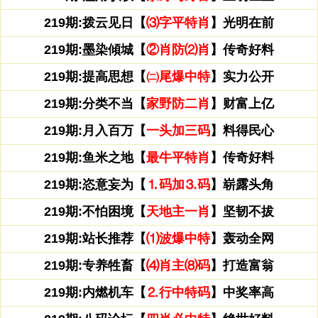
219期:拨云见日【
⑶字平特肖
】光明在前
219期:墨染傾城【
②肖防⑵肖
】传奇好料
219期:提高思想【
㈡尾爆中特
】实力公开
219期:分类不当【
家野防二肖
】财富上亿
219期:月入百万【
一头加三码
】料得民心
219期:鱼米之地【
最牛平特肖
】传奇好料
219期:恣意妄为【
⒈码加⒊码
】崭露头角
219期:不怕困境【
天地主一肖
】坚韧不拔
219期:站长推荐【
⑴波爆中特
】轰动全网
219期:专养牲畜【
⑷肖主⑻码
】打造富翁
219期:内燃机车【
⒉行中特码
】中奖率高