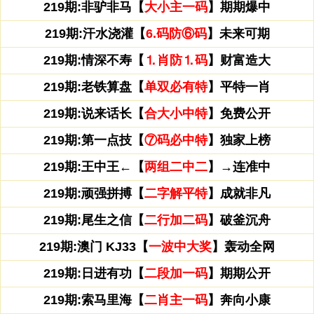
219期:非驴非马【
大小主一码
】期期爆中
219期:汗水浇灌【
6.码防⑥码
】未来可期
219期:情深不寿【
⒈肖防⒈码
】财富造大
219期:老铁算盘【
单双必有特
】平特一肖
219期:说来话长【
合大小中特
】免费公开
219期:第一点技【
⑦码必中特
】独家上榜
219期:王中王←【
两组二中二
】→连准中
219期:顽强拼搏【
二字解平特
】成就非凡
219期:尾生之信【
二行加二码
】破釜沉舟
219期:澳门 KJ33【
一波中大奖
】轰动全网
219期:日进有功【
二段加一码
】期期公开
219期:索马里海【
二肖主一码
】奔向小康