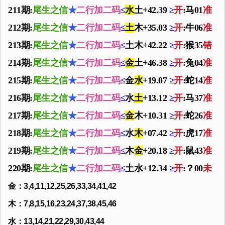
211期:
尾生之信
★
二行加二码
≤
水
土+42.39
≥
开
:马01
准
212期:
尾生之信
★
二行加二码
≤
土
木+35.03
≥
开
:牛06
准
213期:
尾生之信
★
二行加二码
≤
土木+42.22
≥
开
:猴35
错
214期:
尾生之信
★
二行加二码
≤
金
土+46.38
≥
开
:兔04
准
215期:
尾生之信
★
二行加二码
≤
金
水
+19.07
≥
开
:蛇14
准
216期:
尾生之信
★
二行加二码
≤
水
土
+13.12
≥
开
:马37
准
217期:
尾生之信
★
二行加二码
≤
金
木+10.31
≥
开
:蛇26
准
218期:
尾生之信
★
二行加二码
≤
水
木
+07.42
≥
开
:虎17
准
219期:
尾生之信
★
二行加二码
≤
木
金
+20.18
≥
开
:鼠43
准
220期:
尾生之信
★
二行加二码
≤
土水+12.34
≥
开
:？00
未
金：3,4,11,12,25,26,33,34,41,42
木：7,8,15,16,23,24,37,38,45,46
水：13,14,21,22,29,30,43,44