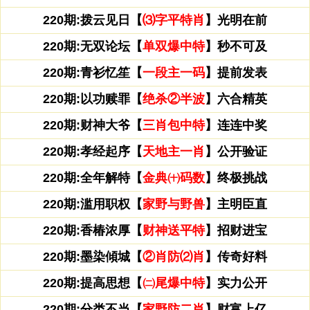
220期:拨云见日【
⑶字平特肖
】光明在前
220期:无双论坛【
单双爆中特
】秒不可及
220期:青衫忆笙【
一段主一码
】提前发表
220期:以功赎罪【
绝杀②半波
】六合精英
220期:财神大爷【
三肖包中特
】连连中奖
220期:孝经起序【
天地主一肖
】公开验证
220期:全年解特【
金典㈩码数
】终极挑战
220期:滥用职权【
家野与野兽
】主明臣直
220期:香椿浓厚【
财神送平特
】招财进宝
220期:墨染傾城【
②肖防⑵肖
】传奇好料
220期:提高思想【
㈡尾爆中特
】实力公开
220期:分类不当【
家野防二肖
】财富上亿