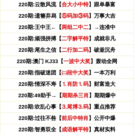
220期:云散风流【
合大小中特
】跟单暴富
220期:遗簪弃舄【
⑤码加③码
】万事大吉
220期:王中王←【
两组二中二
】→连准中
220期:顽强拼搏【
二字解平特
】成就非凡
220期:尾生之信【
二行加二码
】破釜沉舟
220期:澳门 KJ33【
一波中大奖
】轰动全网
220期:指破迷团【
㈡段中大奖
】一本万利
220期:情深不寿【
⒈肖防⒈码
】财富造大
220期:49助手→【
期期杀三肖
】期期爆中
220期:吹乱心事【
⒊尾博⒊码
】重点推荐
220期:过往不咎【
前后中特肖
】公开中爆
220期:智勇双全【
成语解平特
】真材实料