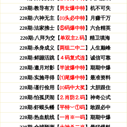
220期:
教导有方【
男女爆中特
】机不可失
220期:
六神无主【
㈢头必中特
】月赚千万
220期:
法家拂士【
⑤码爆中特
】六合精英
220期:
八拜为交【
单双主2.码
】精卫填海
220期:
杀身成义【
两组二中二
】人生巅峰
220期:
鲜蹦活跳【
４码复式连
】诚信可靠
220期:
邀月对影【
半波爆中特
】期期中爆
220期:
实施寻得【
⑴尾爆中特
】最准资料
220期:
谨行俭用【
㈢码中大奖
】大胆跟住
220期:
怕孤厌闹【
⒉肖防⒉码
】神奇公式
220期:
虾蟆头幡【
平特︶①码
】敢跟必中
220期:
热血航线【
一肖※一码
】期期中爆