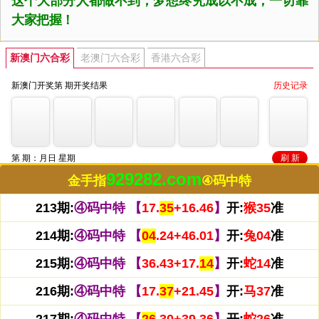
这个大部分人都做不到，梦想终究成以不成，一切靠
大家把握！
929282.com
金手指
④码中特
213期:
④码中特 【
17.
35
+16.46
】
开:
猴35
准
214期:
④码中特 【
04
.24+46.01
】
开:
兔04
准
215期:
④码中特 【
36.43+17.
14
】
开:
蛇14
准
216期:
④码中特 【
17.
37
+21.45
】
开:
马37
准