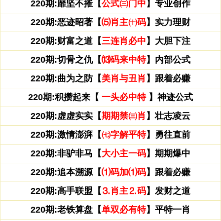
220期:靡坚不摧【
公式㈢门中
】专业创作
220期:恶迹昭著【
⑸肖主㈩码
】实力理财
220期:财富之道【
三连肖必中
】大胆下注
220期:切骨之仇【
⒀码来中特
】内部公式
220期:曲为之防【
美肖与丑肖
】跟着必赚
220期:积攒起来【
一头必中特
】神迹公式
220期:虚虚实实【
期期禁㈢肖
】壮志凌云
220期:激情澎湃【
㈦字解平特
】勇往直前
220期:非驴非马【
大小主一码
】期期爆中
220期:追本溯源【
⑴码加⑴码
】跟着必赚
220期:高手联盟【
⒊肖主⒉码
】发财之道
220期:老铁算盘【
单双必有特
】平特一肖