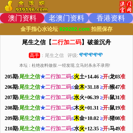
澳门资料
老澳门资料
香港资料
金手指心水论坛
929282.com
拍照保存
尾生之信【
二行加二码
】破釜沉舟
高手
：尾生之信 评级:
本坛：杜绝改料做假.一经发现.立马封杀永不录用!
205期:
尾生之信
★
二行加二码
≤
火
土+14.46
≥
开
:龙03
准
206期:
尾生之信
★
二行加二码
≤
金
木
+31.18
≥
开
:猴47
准
207期:
尾生之信
★
二行加二码
≤
水
火+06.39
≥
开
:鼠31
准
208期:
尾生之信
★
二行加二码
≤
木
火
+01.31
≥
开
:鼠19
准
209期:
尾生之信
★
二行加二码
≤
木
金+10.02
≥
开
:猪08
准
210期:
尾生之信
★
二行加二码
≤
水
火
+12.35
≥
开
:马49
准