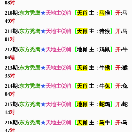
08
对
210期:
东方秃鹰
★
天地主⑵肖
【
天肖
主：
马
猴
】
开
:马
49
对
211期:
东方秃鹰
★
天地主⑵肖
【
天肖
主：猪猴
】
开
:马
01
对
212期:
东方秃鹰
★
天地主⑵肖
【
地肖 主：鸡鼠
】
开
:牛
06
错
213期:
东方秃鹰
★
天地主⑵肖
【
天肖
主：牛
猴
】
开
:猴
35
对
214期:
东方秃鹰
★
天地主⑵肖
【
天肖
主：牛
兔
】
开
:兔
04
对
215期:
东方秃鹰
★
天地主⑵肖
【
地肖
主：
蛇
鸡
】
开
:蛇
14
对
216期:
东方秃鹰
★
天地主⑵肖
【
天肖
主：
马
牛
】
开
:马
37
对