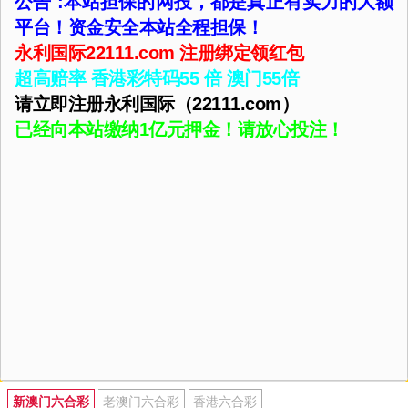
公告 :本站担保的网投，都是真正有实力的大额
平台！资金安全本站全程担保！
永利国际22111.com 注册绑定领红包
超高赔率 香港彩特码55 倍 澳门55倍
请立即注册永利国际（22111.com）
已经向本站缴纳1亿元押金！请放心投注！