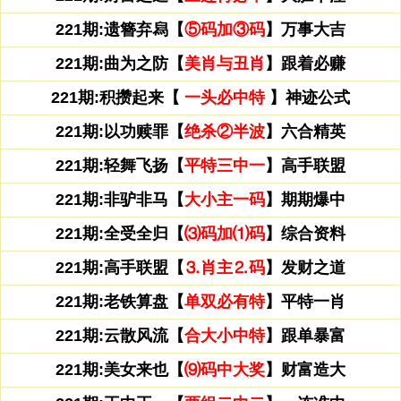
221期:遗簪弃舄【
⑤码加③码
】万事大吉
221期:曲为之防【
美肖与丑肖
】跟着必赚
221期:积攒起来【
一头必中特
】神迹公式
221期:以功赎罪【
绝杀②半波
】六合精英
221期:轻舞飞扬【
平特三中一
】高手联盟
221期:非驴非马【
大小主一码
】期期爆中
221期:全受全归【
⑶码加⑴码
】综合资料
221期:高手联盟【
⒊肖主⒉码
】发财之道
221期:老铁算盘【
单双必有特
】平特一肖
221期:云散风流【
合大小中特
】跟单暴富
221期:美女来也【
⑼码中大奖
】财富造大