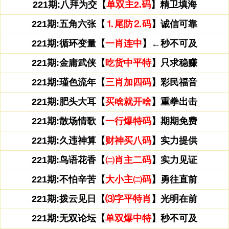
221期:八拜为交【
单双主2.码
】精卫填海
221期:五角六张【
⒈尾防⒉码
】诚信可靠
221期:循环变量【
一肖连中
】←秒不可及
221期:金庸武侠【
吃货中平特
】只求稳赚
221期:瑾色流年【
三肖加四码
】彩民福音
221期:肥头大耳【
买啥就开啥
】重拳出击
221期:散场情歌【
一行爆特码
】期期免费
221期:久违神算【
财神买八码
】实力提供
221期:鸟语花香【
㈡肖主二码
】实力见证
221期:不怕辛苦【
大小主㈡码
】勇往直前
221期:拨云见日【
⑶字平特肖
】光明在前
221期:无双论坛【
单双爆中特
】秒不可及