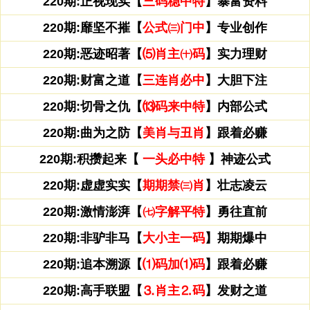
220期:正视现实【
三码稳中特
】暴富资料
220期:靡坚不摧【
公式㈢门中
】专业创作
220期:恶迹昭著【
⑸肖主㈩码
】实力理财
220期:财富之道【
三连肖必中
】大胆下注
220期:切骨之仇【
⒀码来中特
】内部公式
220期:曲为之防【
美肖与丑肖
】跟着必赚
220期:积攒起来【
一头必中特
】神迹公式
220期:虚虚实实【
期期禁㈢肖
】壮志凌云
220期:激情澎湃【
㈦字解平特
】勇往直前
220期:非驴非马【
大小主一码
】期期爆中
220期:追本溯源【
⑴码加⑴码
】跟着必赚
220期:高手联盟【
⒊肖主⒉码
】发财之道