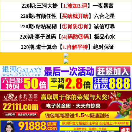
220期:
三河大捷【
1.波加3.码
】一夜暴富
220期:
有颜任性【
买啥就开啥
】六合之星
220期:
粘粘糊糊【
①肖防①肖
】诚信可靠
220期:
妻子送码【
(4)码防③码
】极品心水
220期:
道士算命【
1.肖解平特
】绝对保证