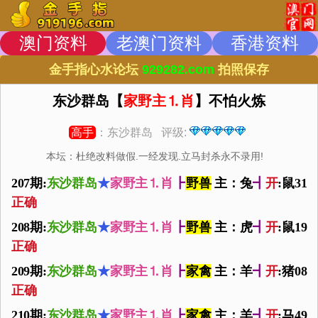
澳门资料
老澳门资料
香港资料
金手指心水论坛
929282.com
拍照保存
东沙群岛【
家野主⒈肖
】不怕火炼
高手
：东沙群岛 评级:
本坛：杜绝改料做假.一经发现.立马封杀永不录用!
207期:
东沙群岛
★
家野主⒈肖
┣
野兽
主：兔
┫
开
:鼠31
正确
208期:
东沙群岛
★
家野主⒈肖
┣
野兽
主：虎
┫
开
:鼠19
正确
209期:
东沙群岛
★
家野主⒈肖
┣
家禽
主：羊
┫
开
:猪08
正确
210期:
东沙群岛
★
家野主⒈肖
┣
家禽
主：羊
┫
开
:马49