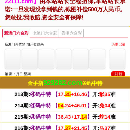
22111.com】
由本站站长全程担保,本站站长承
诺:一旦发现没拿到钱的,截图补偿500万人民币。
您敢投,我敢赔,资金安全有保障!
929282.com
金手指
④码中特
213期:
④码中特 【
17.
35
+16.46
】
开:
猴35
准
214期:
④码中特 【
04
.24+46.01
】
开:
兔04
准
215期:
④码中特 【
36.43+17.
14
】
开:
蛇14
准
216期:
④码中特 【
17.
37
+21.45
】
开:
马37
准