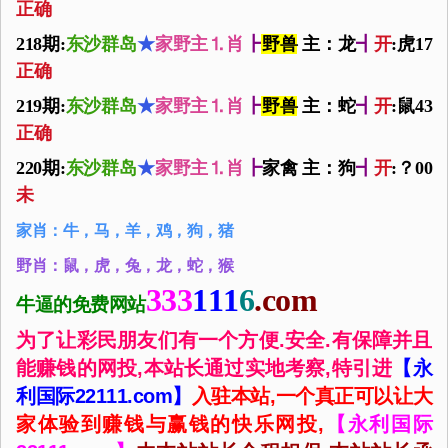
正确
218期:
东沙群岛
★
家野主⒈肖
┣
野兽
主：龙
┫
开
:虎17
正确
219期:
东沙群岛
★
家野主⒈肖
┣
野兽
主：蛇
┫
开
:鼠43
正确
220期:
东沙群岛
★
家野主⒈肖
┣
家禽 主：狗
┫
开
:？00
未
家肖：牛，马，羊，鸡，狗，猪
野肖：鼠，虎，兔，龙，蛇，猴
333
111
6
.com
牛逼的免费网站
为了让彩民朋友们有一个方便.安全.有保障并且
能赚钱的网投,本站长通过实地考察,特引进
【永
利国际22111.com】
入驻本站,一个真正可以让大
家体验到赚钱与赢钱的快乐网投,
【永利国际