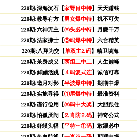
220期:
深海沉石【
家野肖中特
】天天赚钱
220期:
教导有方【
男女爆中特
】机不可失
220期:
六神无主【
㈢头必中特
】月赚千万
220期:
法家拂士【
⑤码爆中特
】六合精英
220期:
八拜为交【
单双主2.码
】精卫填海
220期:
杀身成义【
两组二中二
】人生巅峰
220期:
鲜蹦活跳【
４码复式连
】诚信可靠
220期:
邀月对影【
半波爆中特
】期期中爆
220期:
实施寻得【
⑴尾爆中特
】最准资料
220期:
谨行俭用【
㈢码中大奖
】大胆跟住
220期:
怕孤厌闹【
⒉肖防⒉码
】神奇公式
220期:
虾蟆头幡【
平特︶①码
】敢跟必中
220期:
热血航线【
一肖※一码
】期期中爆