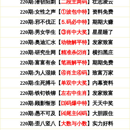
220期:
潜窃阳剽【
二段主两码
】壮志凌云
220期:
女性之声【
①波包中特
】资料免费
220期:
邪不伐正【
⒌码必中特
】期期大赚
220期:
男女学生【
③肖中大奖
】星星睡了
220期:
奥迪汇水【
动物解平特
】发家致富
220期:
研究生网【
精准杀⑵肖
】横扫黑庄
220期:
富富有余【
笔画解平特
】期期免费
220期:
为人湿婊【
④肖主④码
】致富万家
220期:
生死搏斗【
单双中大奖
】内幕资料
220期:
铁钉铁铆【
左右中生肖
】发家致富
220期:
顾影惭形【
⑶码爆中特
】天天中奖
220期:
愚不可及【
⑷尾主⑷码
】大胆跟住
220期:
歪八竖八【
大数与小数
】实力好料